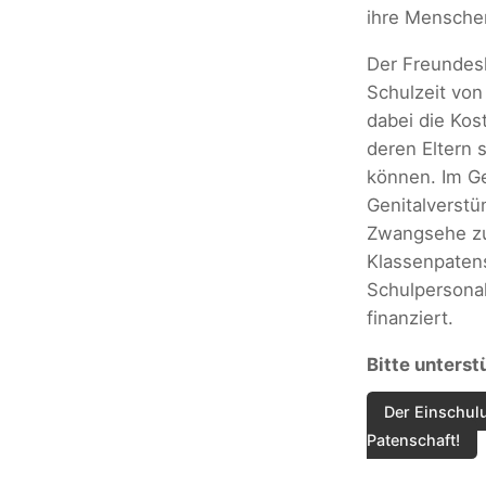
ihre Mensche
Der Freundesk
Schulzeit von
dabei die Kos
deren Eltern 
können. Im Ge
Genitalverst
Zwangsehe zu
Klassenpaten
Schulpersonal
finanziert.
Bitte unterst
Der Einschulu
Patenschaft!