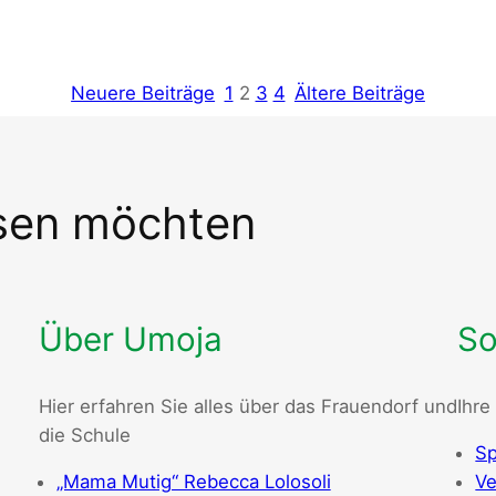
Neuere Beiträge
1
2
3
4
Ältere Beiträge
ssen möchten
Über Umoja
So
Hier erfahren Sie alles über das Frauendorf und
Ihre
die Schule
Sp
„Mama Mutig“ Rebecca Lolosoli
Ve